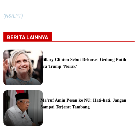
(NS/LPT)
BERITA LAINNYA
Hillary Clinton Sebut Dekorasi Gedung Putih
Era Trump ‘Norak’
Ma’ruf Amin Pesan ke NU: Hati-hati, Jangan
Sampai Terjerat Tambang
ine