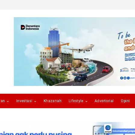
gan
Investasi
Khazanah
Lifestyle
Advertorial
Opini