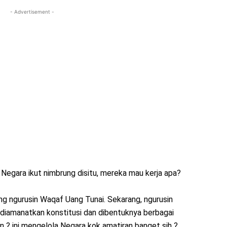
- Advertisement -
 Negara ikut nimbrung disitu, mereka mau kerja apa?
ng ngurusin Waqaf Uang Tunai. Sekarang, ngurusin
 diamanatkan konstitusi dan dibentuknya berbagai
? ini mengelola Negara kok amatiran banget sih ?