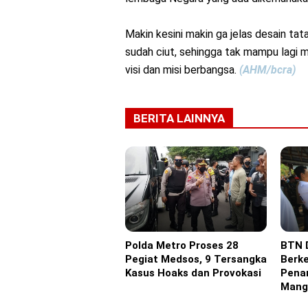
Makin kesini makin ga jelas desain tat
sudah ciut, sehingga tak mampu lagi 
visi dan misi berbangsa.
(AHM/bcra)
BERITA LAINNYA
Polda Metro Proses 28
BTN 
Headline
Advert
Pegiat Medsos, 9 Tersangka
Berk
Kasus Hoaks dan Provokasi
Pena
Mangr