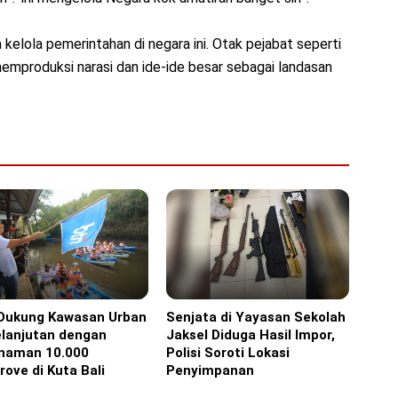
a kelola pemerintahan di negara ini. Otak pejabat seperti
memproduksi narasi dan ide-ide besar sebagai landasan
Dukung Kawasan Urban
Senjata di Yayasan Sekolah
orial
Headline
elanjutan dengan
Jaksel Diduga Hasil Impor,
naman 10.000
Polisi Soroti Lokasi
ove di Kuta Bali
Penyimpanan