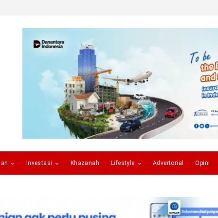
gan
Investasi
Khazanah
Lifestyle
Advertorial
Opini