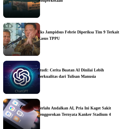
Nonperkotaan
ine
Eks Jampidsus Febrie Diperiksa Tim 9 Terkait
Kasus TPPU
ine
Studi: Cerita Buatan AI Dinilai Lebih
Berkualitas dari Tulisan Manusia
ine
Terlalu Andalkan AI, Pria Ini Kaget Sakit
Tenggorokan Ternyata Kanker Stadium 4