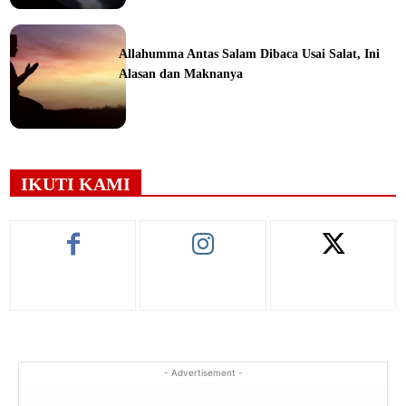
ine
Allahumma Antas Salam Dibaca Usai Salat, Ini
Alasan dan Maknanya
ine
IKUTI KAMI
- Advertisement -