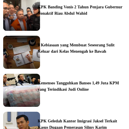
KPK Banding Vonis 2 Tahun Penjara Gubernur
Nonaktif Riau Abdul Wahid
ine
8 Kebiasaan yang Membuat Seseorang Sulit
Keluar dari Kelas Menengah ke Bawah
ine
Kemensos Tangguhkan Bansos 1,49 Juta KPM
yang Terindikasi Judi Online
ine
KPK Geledah Kantor Imigrasi Jaksel Terkait
Kasus Dugaan Pemerasan Silmy Karim