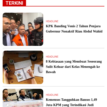
TERKINI
HEADLINE
KPK Banding Vonis 2 Tahun Penjara
Gubernur Nonaktif Riau Abdul Wahid
HEADLINE
8 Kebiasaan yang Membuat Seseorang
Sulit Keluar dari Kelas Menengah ke
Bawah
HEADLINE
Kemensos Tangguhkan Bansos 1,49
Juta KPM yang Terindikasi Judi