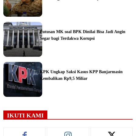
ine
Putusan MK soal BPK Dinilai Bisa Jadi Angin
Segar bagi Terdakwa Korupsi
ine
KPK Ungkap Saksi Kasus KPP Banjarmasin
Kembalikan Rp9,5 Miliar
ine
IKUTI KAMI