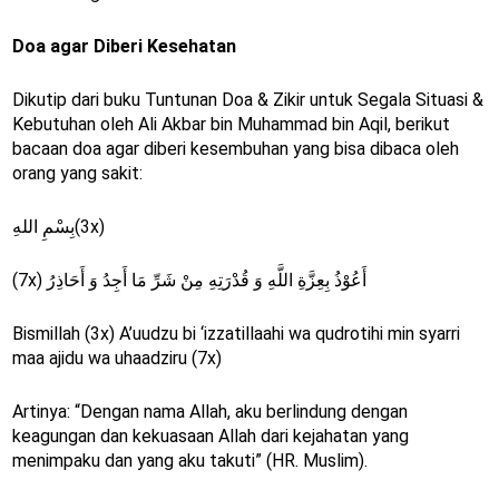
Doa agar Diberi Kesehatan
Dikutip dari buku Tuntunan Doa & Zikir untuk Segala Situasi &
Kebutuhan oleh Ali Akbar bin Muhammad bin Aqil, berikut
bacaan doa agar diberi kesembuhan yang bisa dibaca oleh
orang yang sakit:
بِسْمِ اللهِ(3x)
(7x) أَعُوْذُ بِعِزَّةِ اللَّهِ وَ قُدْرَتِهِ مِنْ شَرِّ مَا أَجِدُ وَ أَحَاذِرُ
Bismillah (3x) A’uudzu bi ‘izzatillaahi wa qudrotihi min syarri
maa ajidu wa uhaadziru (7x)
Artinya: “Dengan nama Allah, aku berlindung dengan
keagungan dan kekuasaan Allah dari kejahatan yang
menimpaku dan yang aku takuti” (HR. Muslim).