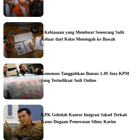
ine
8 Kebiasaan yang Membuat Seseorang Sulit
Keluar dari Kelas Menengah ke Bawah
ine
Kemensos Tangguhkan Bansos 1,49 Juta KPM
yang Terindikasi Judi Online
ine
KPK Geledah Kantor Imigrasi Jaksel Terkait
Kasus Dugaan Pemerasan Silmy Karim