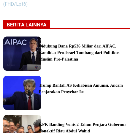
(FHD/Lpt6)
BERITA LAINNYA
Didukung Dana Rp536 Miliar dari AIPAC,
Kandidat Pro-Israel Tumbang dari Politikus
Muslim Pro-Palestina
Trump Bantah AS Kehabisan Amunisi, Ancam
Penjarakan Penyebar Isu
ka
KPK Banding Vonis 2 Tahun Penjara Gubernur
Nonaktif Riau Abdul Wahid