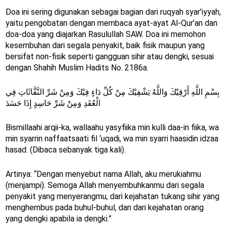
Doa ini sering digunakan sebagai bagian dari ruqyah syar’iyyah,
yaitu pengobatan dengan membaca ayat-ayat Al-Qur’an dan
doa-doa yang diajarkan Rasulullah SAW. Doa ini memohon
kesembuhan dari segala penyakit, baik fisik maupun yang
bersifat non-fisik seperti gangguan sihir atau dengki, sesuai
dengan Shahih Muslim Hadits No. 2186a.
بِسْمِ اللَّهِ أَرْقِيْكَ وَاللَّهُ يَشْفِيْكَ مِنْ كُلِّ دَاءٍ فِيْكَ وَمِنْ شَرِّ النَّفَّاثَاتِ فِي
الْعُقَدِ وَمِنْ شَرِّ حَاسِدٍ إِذَا حَسَدَ
Bismillaahi arqii-ka, wallaahu yasyfiika min kulli daa-in fiika, wa
min syarrin naffaatsaati fil ‘uqadi, wa min syarri haasidin idzaa
hasad. (Dibaca sebanyak tiga kali).
Artinya: “Dengan menyebut nama Allah, aku merukiahmu
(menjampi). Semoga Allah menyembuhkanmu dari segala
penyakit yang menyerangmu, dari kejahatan tukang sihir yang
menghembus pada buhul-buhul, dan dari kejahatan orang
yang dengki apabila ia dengki.”