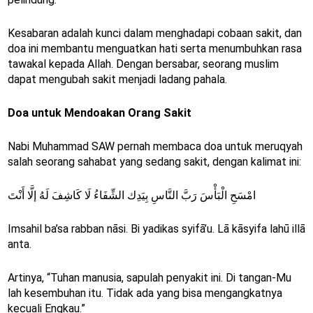
Kesabaran adalah kunci dalam menghadapi cobaan sakit, dan
doa ini membantu menguatkan hati serta menumbuhkan rasa
tawakal kepada Allah. Dengan bersabar, seorang muslim
dapat mengubah sakit menjadi ladang pahala.
Doa untuk Mendoakan Orang Sakit
Nabi Muhammad SAW pernah membaca doa untuk meruqyah
salah seorang sahabat yang sedang sakit, dengan kalimat ini:
امْسَحِ الْبَأْسَ رَبَّ النَّاسِ بِيَدِك الشِّفَاءُ لَا كَاشِفَ لَهُ إلَّا أَنْتَ
Imsahil ba’sa rabban nāsi. Bi yadikas syifā’u. Lā kāsyifa lahū illā
anta.
Artinya, “Tuhan manusia, sapulah penyakit ini. Di tangan-Mu
lah kesembuhan itu. Tidak ada yang bisa mengangkatnya
kecuali Engkau.”