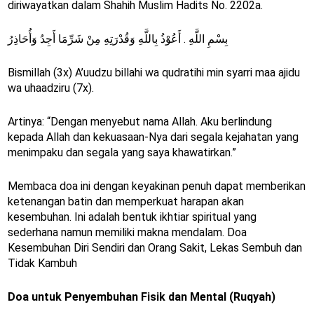
diriwayatkan dalam Shahih Muslim Hadits No. 2202a.
بِسْمِ اللَّهِ . أَعُوْذُ بِاللَّهِ وَقُدْرَتِهِ مِنْ شَرِّمَا أَجِدُ وَأُحَاذِرُ
Bismillah (3x) A’uudzu billahi wa qudratihi min syarri maa ajidu
wa uhaadziru (7x).
Artinya: “Dengan menyebut nama Allah. Aku berlindung
kepada Allah dan kekuasaan-Nya dari segala kejahatan yang
menimpaku dan segala yang saya khawatirkan.”
Membaca doa ini dengan keyakinan penuh dapat memberikan
ketenangan batin dan memperkuat harapan akan
kesembuhan. Ini adalah bentuk ikhtiar spiritual yang
sederhana namun memiliki makna mendalam. Doa
Kesembuhan Diri Sendiri dan Orang Sakit, Lekas Sembuh dan
Tidak Kambuh
Doa untuk Penyembuhan Fisik dan Mental (Ruqyah)