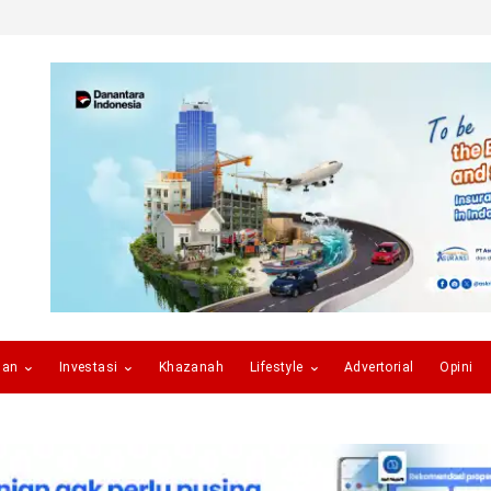
gan
Investasi
Khazanah
Lifestyle
Advertorial
Opini