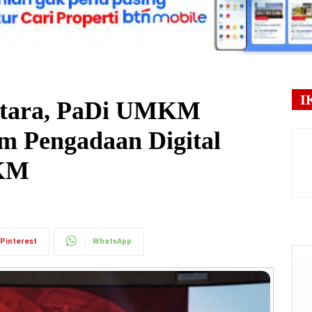
I
ntara, PaDi UMKM
em Pengadaan Digital
KM
Pinterest
WhatsApp