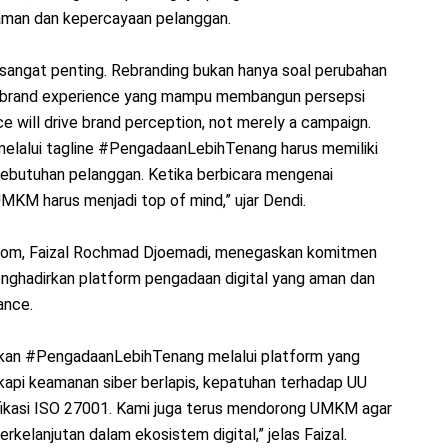
aman dan kepercayaan pelanggan.
 sangat penting. Rebranding bukan hanya soal perubahan
an brand experience yang mampu membangun persepsi
 will drive brand perception, not merely a campaign.
melalui tagline #PengadaanLebihTenang harus memiliki
 kebutuhan pelanggan. Ketika berbicara mengenai
KM harus menjadi top of mind,” ujar Dendi.
Telkom, Faizal Rochmad Djoemadi, menegaskan komitmen
ghadirkan platform pengadaan digital yang aman dan
ance.
an #PengadaanLebihTenang melalui platform yang
api keamanan siber berlapis, kepatuhan terhadap UU
tifikasi ISO 27001. Kami juga terus mendorong UMKM agar
kelanjutan dalam ekosistem digital,” jelas Faizal.