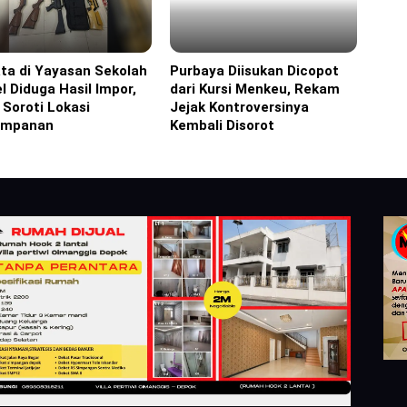
ta di Yayasan Sekolah
Purbaya Diisukan Dicopot
ine
Headline
l Diduga Hasil Impor,
dari Kursi Menkeu, Rekam
i Soroti Lokasi
Jejak Kontroversinya
impanan
Kembali Disorot