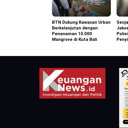
BTN Dukung Kawasan Urban
Senja
Advertorial
Headl
Berkelanjutan dengan
Jakse
Penanaman 10.000
Polis
Mangrove di Kuta Bali
Peny