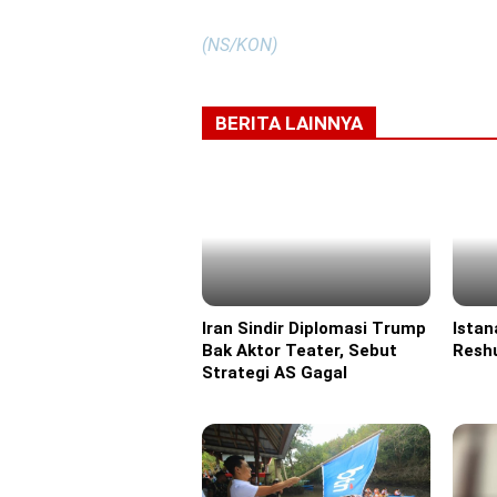
(NS/KON)
BERITA LAINNYA
Iran Sindir Diplomasi Trump
Istan
Headline
Headl
Bak Aktor Teater, Sebut
Reshu
Strategi AS Gagal