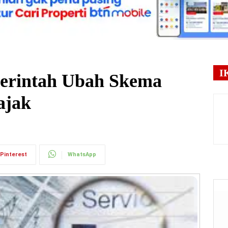
I
erintah Ubah Skema
ajak
Pinterest
WhatsApp