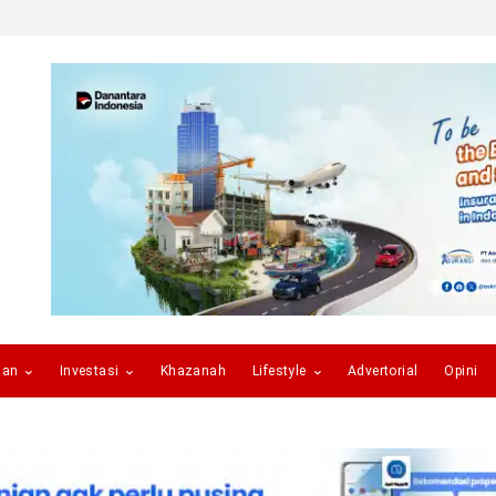
gan
Investasi
Khazanah
Lifestyle
Advertorial
Opini