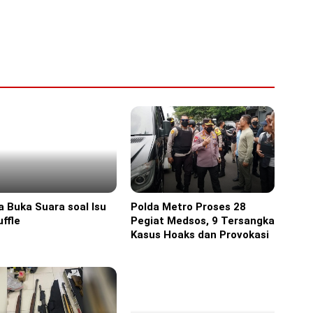
a Buka Suara soal Isu
Polda Metro Proses 28
ine
Headline
ffle
Pegiat Medsos, 9 Tersangka
Kasus Hoaks dan Provokasi