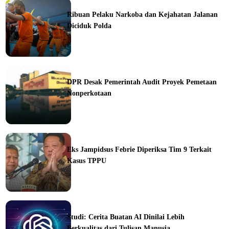
Ribuan Pelaku Narkoba dan Kejahatan Jalanan
Diciduk Polda
ine
DPR Desak Pemerintah Audit Proyek Pemetaan
Nonperkotaan
ine
Eks Jampidsus Febrie Diperiksa Tim 9 Terkait
Kasus TPPU
ine
Studi: Cerita Buatan AI Dinilai Lebih
Berkualitas dari Tulisan Manusia