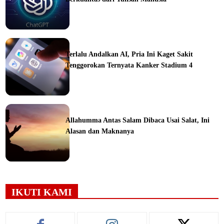
ine
Terlalu Andalkan AI, Pria Ini Kaget Sakit
Tenggorokan Ternyata Kanker Stadium 4
ine
Allahumma Antas Salam Dibaca Usai Salat, Ini
Alasan dan Maknanya
ine
IKUTI KAMI