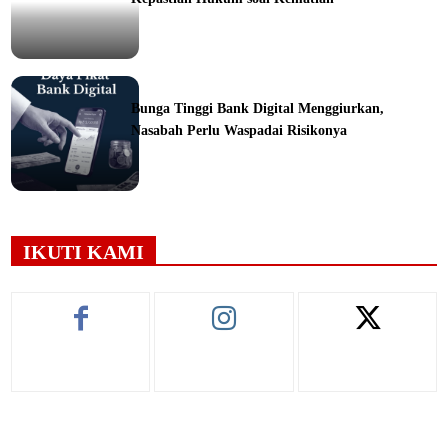
ine
Bunga Tinggi Bank Digital Menggiurkan,
Nasabah Perlu Waspadai Risikonya
ine
IKUTI KAMI