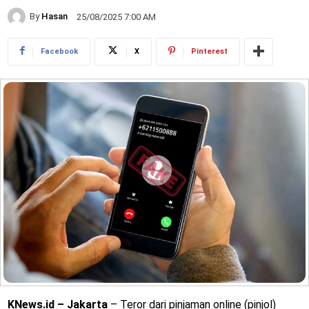
By
Hasan
25/08/2025 7:00 AM
Facebook
X
Pinterest
KNews.id – Jakarta
– Teror dari pinjaman online (pinjol)