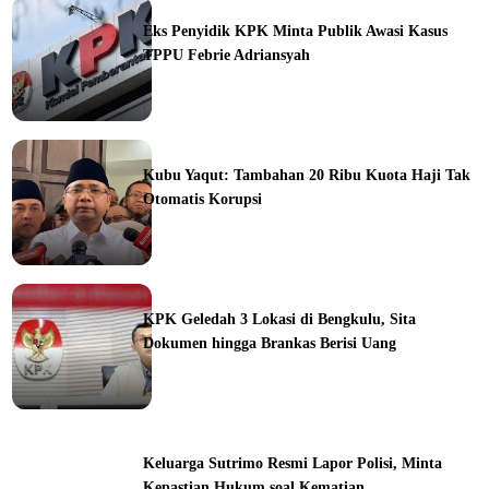
Eks Penyidik KPK Minta Publik Awasi Kasus
TPPU Febrie Adriansyah
ine
Kubu Yaqut: Tambahan 20 Ribu Kuota Haji Tak
Otomatis Korupsi
ine
KPK Geledah 3 Lokasi di Bengkulu, Sita
Dokumen hingga Brankas Berisi Uang
ine
Keluarga Sutrimo Resmi Lapor Polisi, Minta
Kepastian Hukum soal Kematian