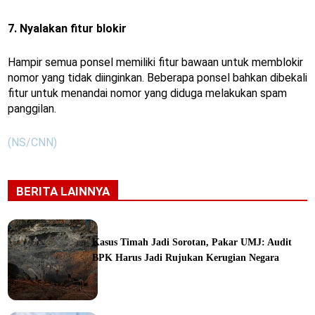
7. Nyalakan fitur blokir
Hampir semua ponsel memiliki fitur bawaan untuk memblokir
nomor yang tidak diinginkan. Beberapa ponsel bahkan dibekali
fitur untuk menandai nomor yang diduga melakukan spam
panggilan.
(NS/CNN)
BERITA LAINNYA
Kasus Timah Jadi Sorotan, Pakar UMJ: Audit
BPK Harus Jadi Rujukan Kerugian Negara
ine