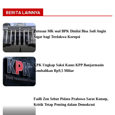
BERITA LAINNYA
Putusan MK soal BPK Dinilai Bisa Jadi Angin
Segar bagi Terdakwa Korupsi
ine
KPK Ungkap Saksi Kasus KPP Banjarmasin
Kembalikan Rp9,5 Miliar
ine
Fadli Zon Sebut Pidato Prabowo Sarat Konsep,
Kritik Tetap Penting dalam Demokrasi