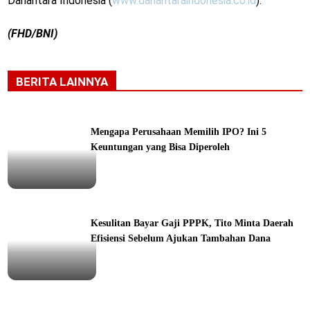
Danantara Indonesia (
www.danantaraindonesia.co.id
).
(FHD/BNI)
BERITA LAINNYA
Mengapa Perusahaan Memilih IPO? Ini 5
Keuntungan yang Bisa Diperoleh
ine
Kesulitan Bayar Gaji PPPK, Tito Minta Daerah
Efisiensi Sebelum Ajukan Tambahan Dana
ine