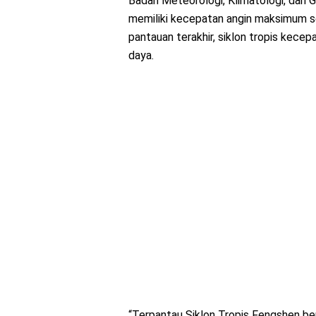
Badan Meteorologi, Klimatologi, dan 
memiliki kecepatan angin maksimum se
pantauan terakhir, siklon tropis kece
daya.
“Terpantau Siklon Tropis Fengshen be