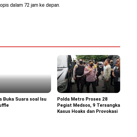
ropis dalam 72 jam ke depan.
a Buka Suara soal Isu
Polda Metro Proses 28
ine
Headline
ffle
Pegiat Medsos, 9 Tersangka
Kasus Hoaks dan Provokasi