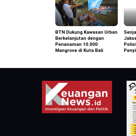
BTN Dukung Kawasan Urban
Senja
Advertorial
Headl
Berkelanjutan dengan
Jakse
Penanaman 10.000
Polis
Mangrove di Kuta Bali
Peny