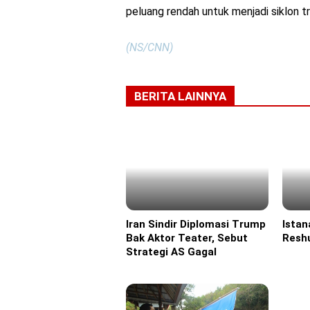
peluang rendah untuk menjadi siklon t
(NS/CNN)
BERITA LAINNYA
Iran Sindir Diplomasi Trump
Istan
Headline
Headl
Bak Aktor Teater, Sebut
Reshu
Strategi AS Gagal