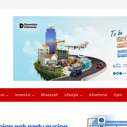
gan
Investasi
Khazanah
Lifestyle
Advertorial
Opini