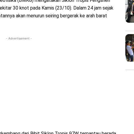
Geofisika (BMKG) mengatakan Siklon Tropis Fengshen
kitar 30 knot pada Kamis (23/10). Dalam 24 jam sejak
patannya akan menurun seiring bergerak ke arah barat
- Advertisement -
rkembang dari Bibit Siklon Tropis 97W terpantau berada