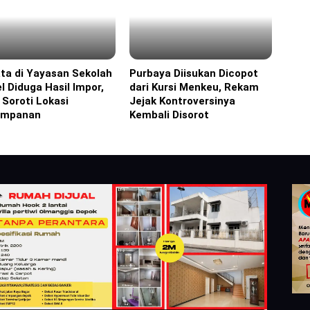
ta di Yayasan Sekolah
Purbaya Diisukan Dicopot
ine
Headline
l Diduga Hasil Impor,
dari Kursi Menkeu, Rekam
i Soroti Lokasi
Jejak Kontroversinya
impanan
Kembali Disorot