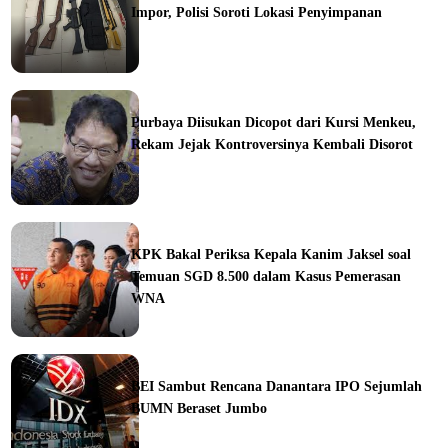
Impor, Polisi Soroti Lokasi Penyimpanan
ine
Purbaya Diisukan Dicopot dari Kursi Menkeu,
Rekam Jejak Kontroversinya Kembali Disorot
ine
KPK Bakal Periksa Kepala Kanim Jaksel soal
Temuan SGD 8.500 dalam Kasus Pemerasan
WNA
ine
BEI Sambut Rencana Danantara IPO Sejumlah
BUMN Beraset Jumbo