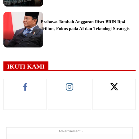
ine
Prabowo Tambah Anggaran Riset BRIN Rp4
Triliun, Fokus pada AI dan Teknologi Strategis
ine
IKUTI KAMI
- Advertisement -