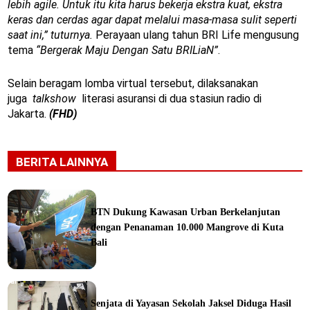
lebih agile. Untuk itu kita harus bekerja ekstra kuat, ekstra
keras dan cerdas agar dapat melalui masa-masa sulit seperti
saat ini,” tuturnya.
Perayaan ulang tahun BRI Life mengusung
tema
“Bergerak Maju Dengan Satu BRILiaN”
.
Selain beragam lomba virtual tersebut, dilaksanakan
juga
talkshow
literasi asuransi di dua stasiun radio di
Jakarta.
(FHD)
BERITA LAINNYA
BTN Dukung Kawasan Urban Berkelanjutan
dengan Penanaman 10.000 Mangrove di Kuta
Bali
orial
Senjata di Yayasan Sekolah Jaksel Diduga Hasil