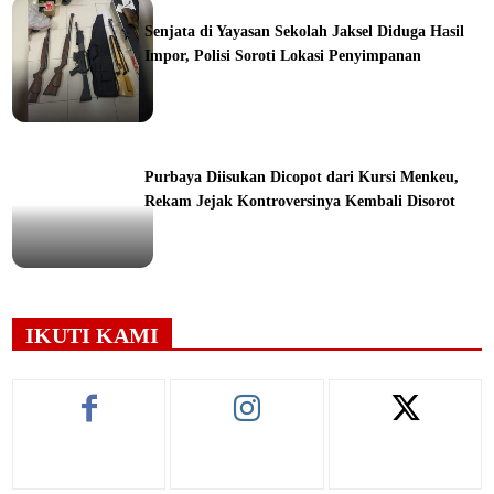
Senjata di Yayasan Sekolah Jaksel Diduga Hasil
Impor, Polisi Soroti Lokasi Penyimpanan
ine
Purbaya Diisukan Dicopot dari Kursi Menkeu,
Rekam Jejak Kontroversinya Kembali Disorot
ine
IKUTI KAMI