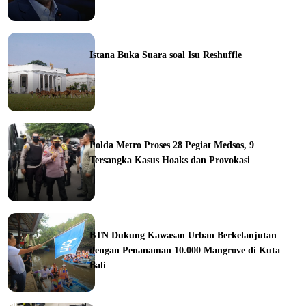
ine
Istana Buka Suara soal Isu Reshuffle
ine
Polda Metro Proses 28 Pegiat Medsos, 9
Tersangka Kasus Hoaks dan Provokasi
ine
BTN Dukung Kawasan Urban Berkelanjutan
dengan Penanaman 10.000 Mangrove di Kuta
Bali
orial