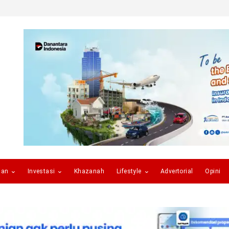
gan
Investasi
Khazanah
Lifestyle
Advertorial
Opini