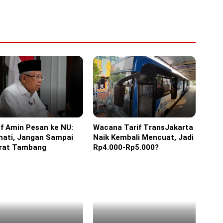
f Amin Pesan ke NU:
Wacana Tarif TransJakarta
ine
Headline
hati, Jangan Sampai
Naik Kembali Mencuat, Jadi
erat Tambang
Rp4.000-Rp5.000?