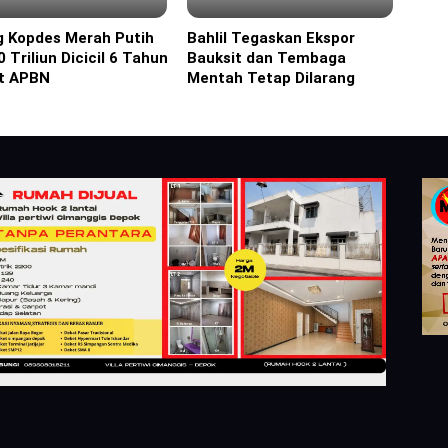
g Kopdes Merah Putih
Bahlil Tegaskan Ekspor
ine
Headline
 Triliun Dicicil 6 Tahun
Bauksit dan Tembaga
t APBN
Mentah Tetap Dilarang