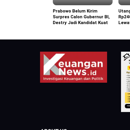
Prabowo Belum Kirim
Utan
Headline
Headl
Surpres Calon Gubernur BI,
Rp240
Destry Jadi Kandidat Kuat
Lewa