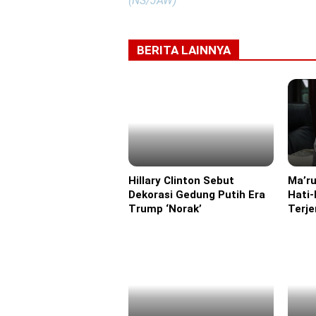
(NS/JAW)
BERITA LAINNYA
Hillary Clinton Sebut
Ma’ru
Eropa
Headl
Dekorasi Gedung Putih Era
Hati-
Trump ‘Norak’
Terj