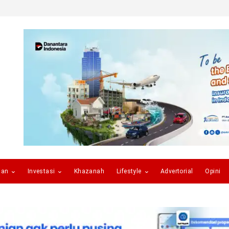
gan
Investasi
Khazanah
Lifestyle
Advertorial
Opini