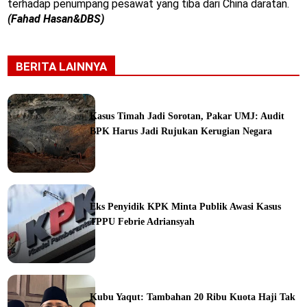
terhadap penumpang pesawat yang tiba dari China daratan.
(Fahad Hasan&DBS)
BERITA LAINNYA
Kasus Timah Jadi Sorotan, Pakar UMJ: Audit
BPK Harus Jadi Rujukan Kerugian Negara
ine
Eks Penyidik KPK Minta Publik Awasi Kasus
TPPU Febrie Adriansyah
ine
Kubu Yaqut: Tambahan 20 Ribu Kuota Haji Tak