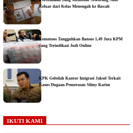
Keluar dari Kelas Menengah ke Bawah
ine
Kemensos Tangguhkan Bansos 1,49 Juta KPM
yang Terindikasi Judi Online
ine
KPK Geledah Kantor Imigrasi Jaksel Terkait
Kasus Dugaan Pemerasan Silmy Karim
ine
IKUTI KAMI