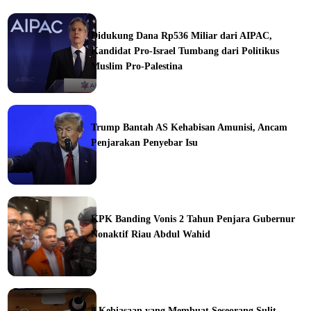
Didukung Dana Rp536 Miliar dari AIPAC,
Kandidat Pro-Israel Tumbang dari Politikus
Muslim Pro-Palestina
Trump Bantah AS Kehabisan Amunisi, Ancam
Penjarakan Penyebar Isu
ka
KPK Banding Vonis 2 Tahun Penjara Gubernur
Nonaktif Riau Abdul Wahid
ine
8 Kebiasaan yang Membuat Seseorang Sulit