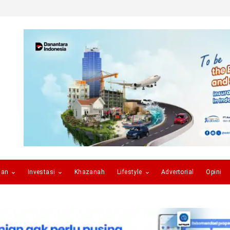
gan
Investasi
Khazanah
Lifestyle
Advertorial
Opini