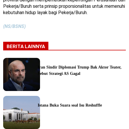
Pekerja/Buruh serta prinsip proporsionalitas untuk memenuhi
kebutuhan hidup layak bagi Pekerja/Buruh.
(NS/BSNS)
BERITA LAINNYA
Iran Sindir Diplomasi Trump Bak Aktor Teater,
Sebut Strategi AS Gagal
ine
Istana Buka Suara soal Isu Reshuffle