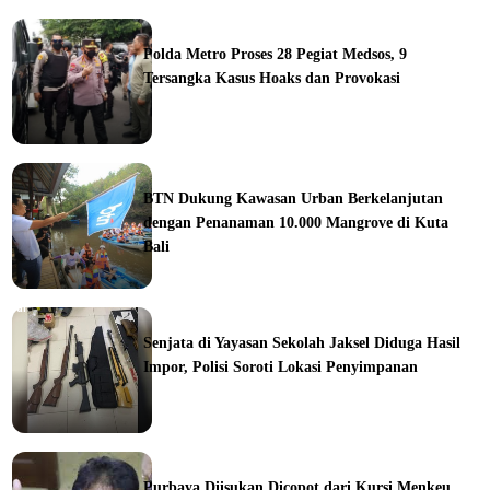
ine
Polda Metro Proses 28 Pegiat Medsos, 9
Tersangka Kasus Hoaks dan Provokasi
ine
BTN Dukung Kawasan Urban Berkelanjutan
dengan Penanaman 10.000 Mangrove di Kuta
Bali
orial
Senjata di Yayasan Sekolah Jaksel Diduga Hasil
Impor, Polisi Soroti Lokasi Penyimpanan
ine
Purbaya Diisukan Dicopot dari Kursi Menkeu,