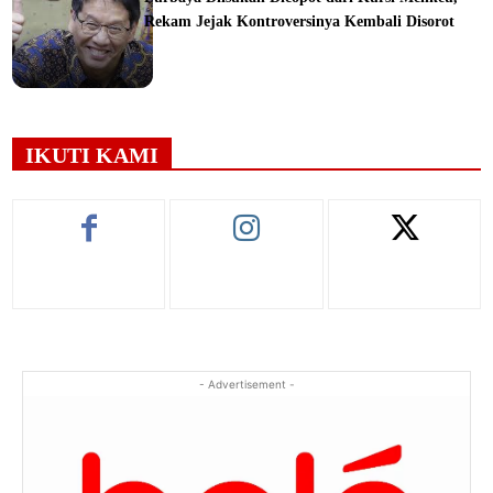
Rekam Jejak Kontroversinya Kembali Disorot
ine
IKUTI KAMI
- Advertisement -