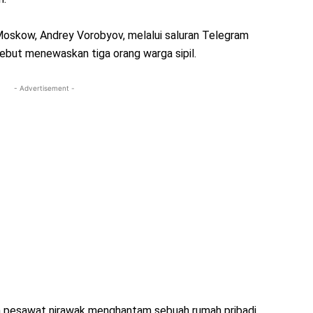
Moskow, Andrey Vorobyov, melalui saluran Telegram
ebut menewaskan tiga orang warga sipil.
- Advertisement -
 pesawat nirawak menghantam sebuah rumah pribadi,