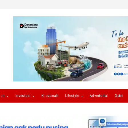
gan
Investasi
Khazanah
Lifestyle
Advertorial
Opini