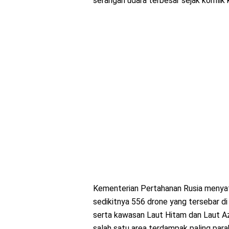
serangan udara terbesar sejak konflik 
Kementerian Pertahanan Rusia menya
sedikitnya 556 drone yang tersebar di
serta kawasan Laut Hitam dan Laut Az
salah satu area terdampak paling para