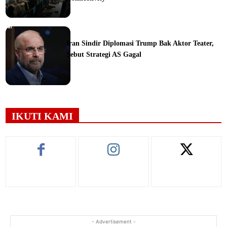
orial
Iran Sindir Diplomasi Trump Bak Aktor Teater,
Sebut Strategi AS Gagal
ine
IKUTI KAMI
- Advertisement -