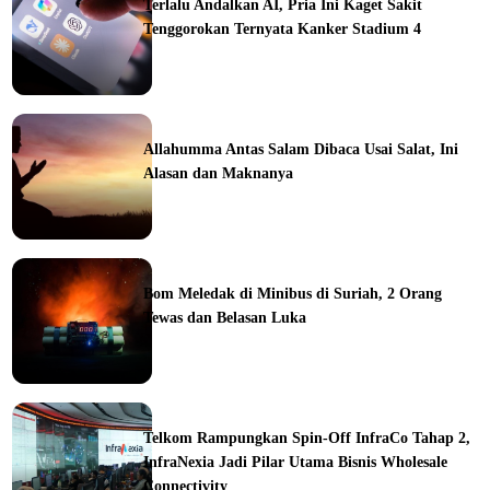
Terlalu Andalkan AI, Pria Ini Kaget Sakit
Tenggorokan Ternyata Kanker Stadium 4
ine
Allahumma Antas Salam Dibaca Usai Salat, Ini
Alasan dan Maknanya
ine
Bom Meledak di Minibus di Suriah, 2 Orang
Tewas dan Belasan Luka
ine
Telkom Rampungkan Spin-Off InfraCo Tahap 2,
InfraNexia Jadi Pilar Utama Bisnis Wholesale
Connectivity