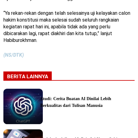
“Ya rekan-rekan dengan telah selesainya uji kelayakan calon
hakim konstitusi maka selesai sudah seluruh rangkaian
kegiatan rapat hari ini, apabila tidak ada yang perlu
dibicarakan lagi, rapat diakhiri dan kita tutup,” lanjut
Habiburokhman.
(NS/DTK)
BERITA LAINNYA
Studi: Cerita Buatan AI Dinilai Lebih
Berkualitas dari Tulisan Manusia
ine