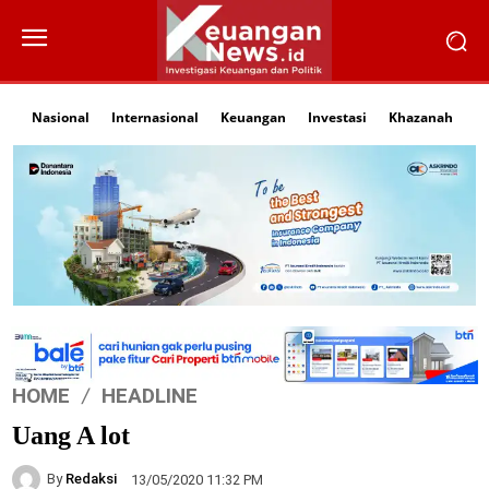
Nasional
Internasional
Keuangan
Investasi
Khazanah
Li
HOME
HEADLINE
Uang A lot
By
Redaksi
13/05/2020 11:32 PM