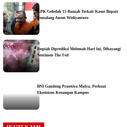
ine
KPK Geledah 15 Rumah Terkait Kasus Bupati
Pemalang Anom Widiyantoro
ine
Rupiah Diprediksi Melemah Hari Ini, Dibayangi
Sentimen The Fed
ine
BNI Gandeng Prasetiya Mulya, Perkuat
Ekosistem Keuangan Kampus
orial
IKUTI KAMI