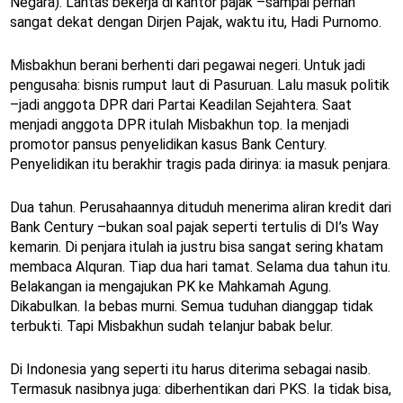
Negara). Lantas bekerja di kantor pajak –sampai pernah
sangat dekat dengan Dirjen Pajak, waktu itu, Hadi Purnomo.
Misbakhun berani berhenti dari pegawai negeri. Untuk jadi
pengusaha: bisnis rumput laut di Pasuruan. Lalu masuk politik
–jadi anggota DPR dari Partai Keadilan Sejahtera. Saat
menjadi anggota DPR itulah Misbakhun top. Ia menjadi
promotor pansus penyelidikan kasus Bank Century.
Penyelidikan itu berakhir tragis pada dirinya: ia masuk penjara.
Dua tahun. Perusahaannya dituduh menerima aliran kredit dari
Bank Century –bukan soal pajak seperti tertulis di DI’s Way
kemarin. Di penjara itulah ia justru bisa sangat sering khatam
membaca Alquran. Tiap dua hari tamat. Selama dua tahun itu.
Belakangan ia mengajukan PK ke Mahkamah Agung.
Dikabulkan. Ia bebas murni. Semua tuduhan dianggap tidak
terbukti. Tapi Misbakhun sudah telanjur babak belur.
Di Indonesia yang seperti itu harus diterima sebagai nasib.
Termasuk nasibnya juga: diberhentikan dari PKS. Ia tidak bisa,