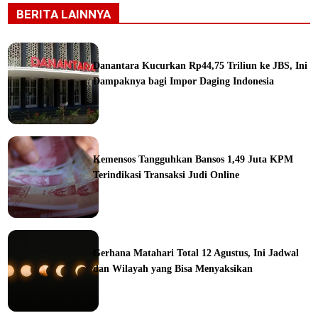
BERITA LAINNYA
Danantara Kucurkan Rp44,75 Triliun ke JBS, Ini
Dampaknya bagi Impor Daging Indonesia
ine
Kemensos Tangguhkan Bansos 1,49 Juta KPM
Terindikasi Transaksi Judi Online
ine
Gerhana Matahari Total 12 Agustus, Ini Jadwal
dan Wilayah yang Bisa Menyaksikan