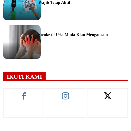
Wajib Tetap Aktif
ine
Stroke di Usia Muda Kian Mengancam
ine
IKUTI KAMI