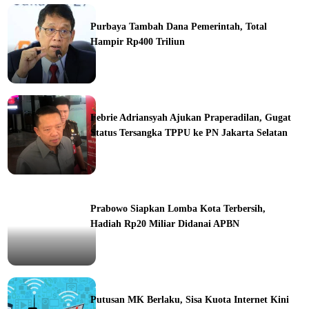
ine
Purbaya Tambah Dana Pemerintah, Total
Hampir Rp400 Triliun
ine
Febrie Adriansyah Ajukan Praperadilan, Gugat
Status Tersangka TPPU ke PN Jakarta Selatan
ine
Prabowo Siapkan Lomba Kota Terbersih,
Hadiah Rp20 Miliar Didanai APBN
ine
Putusan MK Berlaku, Sisa Kuota Internet Kini