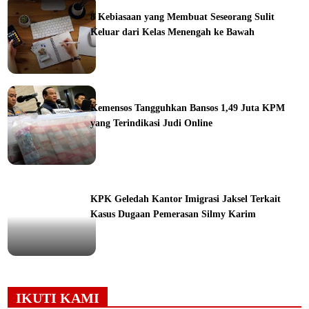
8 Kebiasaan yang Membuat Seseorang Sulit
Keluar dari Kelas Menengah ke Bawah
ine
Kemensos Tangguhkan Bansos 1,49 Juta KPM
yang Terindikasi Judi Online
ine
KPK Geledah Kantor Imigrasi Jaksel Terkait
Kasus Dugaan Pemerasan Silmy Karim
ine
IKUTI KAMI