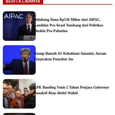
BERITA LAINNYA
Didukung Dana Rp536 Miliar dari AIPAC,
Kandidat Pro-Israel Tumbang dari Politikus
Muslim Pro-Palestina
Trump Bantah AS Kehabisan Amunisi, Ancam
Penjarakan Penyebar Isu
ka
KPK Banding Vonis 2 Tahun Penjara Gubernur
Nonaktif Riau Abdul Wahid
ine