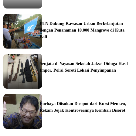
ine
BTN Dukung Kawasan Urban Berkelanjutan
dengan Penanaman 10.000 Mangrove di Kuta
Bali
orial
Senjata di Yayasan Sekolah Jaksel Diduga Hasil
Impor, Polisi Soroti Lokasi Penyimpanan
ine
Purbaya Diisukan Dicopot dari Kursi Menkeu,
Rekam Jejak Kontroversinya Kembali Disorot
ine