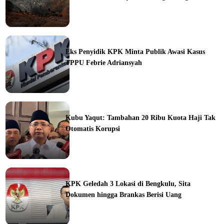
ine
Eks Penyidik KPK Minta Publik Awasi Kasus
TPPU Febrie Adriansyah
ine
Kubu Yaqut: Tambahan 20 Ribu Kuota Haji Tak
Otomatis Korupsi
ine
KPK Geledah 3 Lokasi di Bengkulu, Sita
Dokumen hingga Brankas Berisi Uang