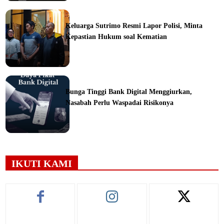
ine
Keluarga Sutrimo Resmi Lapor Polisi, Minta
Kepastian Hukum soal Kematian
ine
Bunga Tinggi Bank Digital Menggiurkan,
Nasabah Perlu Waspadai Risikonya
ine
IKUTI KAMI