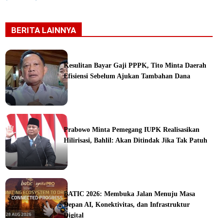
BERITA LAINNYA
Kesulitan Bayar Gaji PPPK, Tito Minta Daerah
Efisiensi Sebelum Ajukan Tambahan Dana
ine
Prabowo Minta Pemegang IUPK Realisasikan
Hilirisasi, Bahlil: Akan Ditindak Jika Tak Patuh
ine
BATIC 2026: Membuka Jalan Menuju Masa
Depan AI, Konektivitas, dan Infrastruktur
Digital