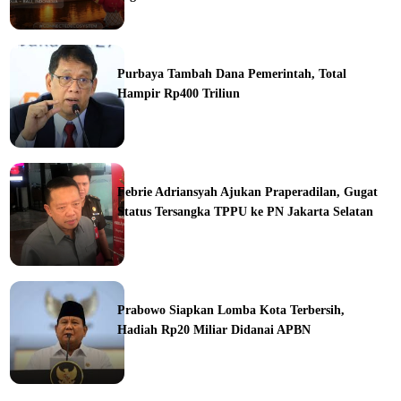
orial
Purbaya Tambah Dana Pemerintah, Total
Hampir Rp400 Triliun
ine
Febrie Adriansyah Ajukan Praperadilan, Gugat
Status Tersangka TPPU ke PN Jakarta Selatan
ine
Prabowo Siapkan Lomba Kota Terbersih,
Hadiah Rp20 Miliar Didanai APBN
ine