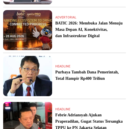
ADVERTORIAL
BATIC 2026: Membuka Jalan Menuju
Masa Depan AI, Konektivitas,
dan Infrastruktur Digital
HEADLINE
Purbaya Tambah Dana Pemerintah,
Total Hampir Rp400 Triliun
HEADLINE
Febrie Adriansyah Ajukan
Praperadilan, Gugat Status Tersangka
TPPU ke PN Jakarta Selatan