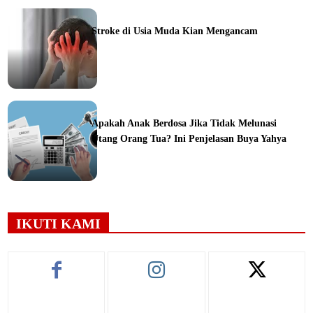
ine
Stroke di Usia Muda Kian Mengancam
ine
Apakah Anak Berdosa Jika Tidak Melunasi
Utang Orang Tua? Ini Penjelasan Buya Yahya
ine
IKUTI KAMI