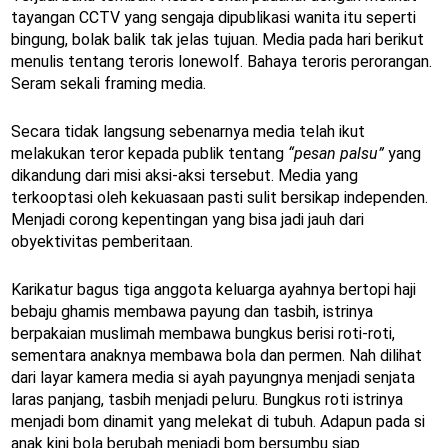
tayangan CCTV yang sengaja dipublikasi wanita itu seperti
bingung, bolak balik tak jelas tujuan. Media pada hari berikut
menulis tentang teroris lonewolf. Bahaya teroris perorangan.
Seram sekali framing media.
Secara tidak langsung sebenarnya media telah ikut
melakukan teror kepada publik tentang
“pesan palsu”
yang
dikandung dari misi aksi-aksi tersebut. Media yang
terkooptasi oleh kekuasaan pasti sulit bersikap independen.
Menjadi corong kepentingan yang bisa jadi jauh dari
obyektivitas pemberitaan.
Karikatur bagus tiga anggota keluarga ayahnya bertopi haji
bebaju ghamis membawa payung dan tasbih, istrinya
berpakaian muslimah membawa bungkus berisi roti-roti,
sementara anaknya membawa bola dan permen. Nah dilihat
dari layar kamera media si ayah payungnya menjadi senjata
laras panjang, tasbih menjadi peluru. Bungkus roti istrinya
menjadi bom dinamit yang melekat di tubuh. Adapun pada si
anak kini bola berubah menjadi bom bersumbu siap