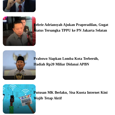
ine
Febrie Adriansyah Ajukan Praperadilan, Gugat
Status Tersangka TPPU ke PN Jakarta Selatan
ine
Prabowo Siapkan Lomba Kota Terbersih,
Hadiah Rp20 Miliar Didanai APBN
ine
Putusan MK Berlaku, Sisa Kuota Internet Kini
Wajib Tetap Aktif