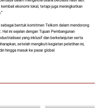
 berdaya dalam mengelola usaha berbasis hasil laut.
 kembali ekonomi lokal, tetapi juga meningkatkan
.”
kan sebagai bentuk komitmen Telkom dalam mendorong
t. Hal ini sejalan dengan Tujuan Pembangunan
dustrialisasi yang inklusif dan berkelanjutan serta
rapkan, setelah mengikuti kegiatan pelatihan ini,
iri hingga masuk ke pasar global.