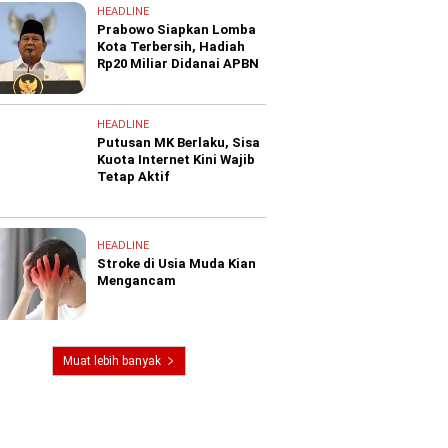
HEADLINE
Prabowo Siapkan Lomba
Kota Terbersih, Hadiah
Rp20 Miliar Didanai APBN
HEADLINE
Putusan MK Berlaku, Sisa
Kuota Internet Kini Wajib
Tetap Aktif
HEADLINE
Stroke di Usia Muda Kian
Mengancam
Muat lebih banyak