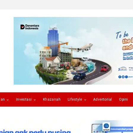
gan
Investasi
Khazanah
Lifestyle
Advertorial
Opini