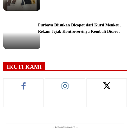
ine
Purbaya Diisukan Dicopot dari Kursi Menkeu,
Rekam Jejak Kontroversinya Kembali Disorot
ine
IKUTI KAMI
- Advertisement -