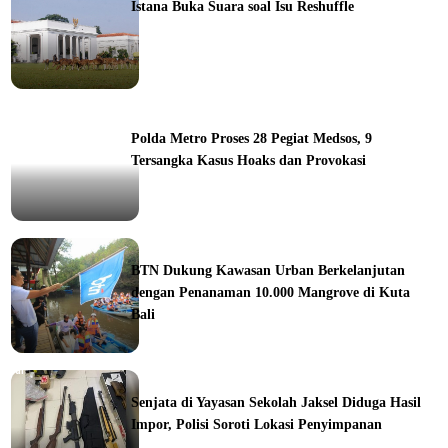
Istana Buka Suara soal Isu Reshuffle
ine
Polda Metro Proses 28 Pegiat Medsos, 9
Tersangka Kasus Hoaks dan Provokasi
ine
BTN Dukung Kawasan Urban Berkelanjutan
dengan Penanaman 10.000 Mangrove di Kuta
Bali
orial
Senjata di Yayasan Sekolah Jaksel Diduga Hasil
Impor, Polisi Soroti Lokasi Penyimpanan