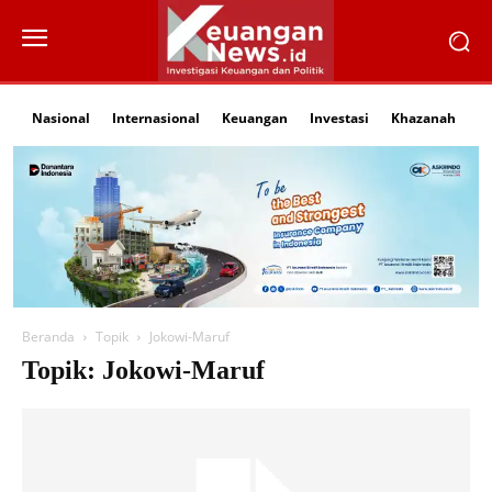
Nasional
Internasional
Keuangan
Investasi
Khazanah
Li
Beranda
Topik
Jokowi-Maruf
Topik: Jokowi-Maruf