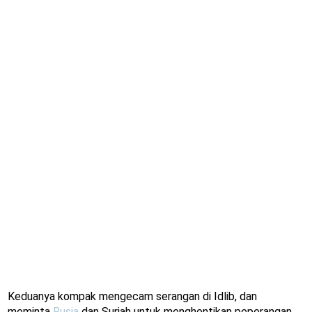
Keduanya kompak mengecam serangan di Idlib, dan
meminta
Rusia
dan Suriah untuk menghentikan peperangan.