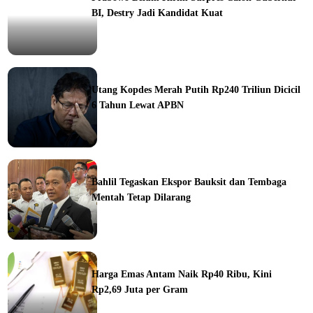
BI, Destry Jadi Kandidat Kuat
ine
Utang Kopdes Merah Putih Rp240 Triliun Dicicil
6 Tahun Lewat APBN
ine
Bahlil Tegaskan Ekspor Bauksit dan Tembaga
Mentah Tetap Dilarang
ine
Harga Emas Antam Naik Rp40 Ribu, Kini
Rp2,69 Juta per Gram