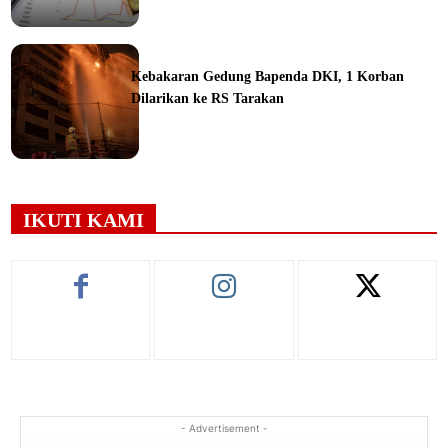
ine
Kebakaran Gedung Bapenda DKI, 1 Korban
Dilarikan ke RS Tarakan
ine
IKUTI KAMI
- Advertisement -