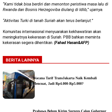
“Kami tidak bisa berdiri dan menonton peristiwa masa lalu di
Rwanda dan Bosnis Herzegoviba diulang di Idlib,” ujarnya.
“Aktivitas Turki di tanah Suriah akan terus berlanjut.”
Komunitas internasional menyuarakan kekhawatiran akan
meningkatnya kekerasan di Suriah. PBB bahkan meminta
kekerasan segera dihentikan.
(Fahad Hasan&AFP)
BERITA LAINNYA
Wacana Tarif TransJakarta Naik Kembali
Mencuat, Jadi Rp4.000-Rp5.000?
ine
Prabowo Belum Kirim Surpres Calon Gubernur