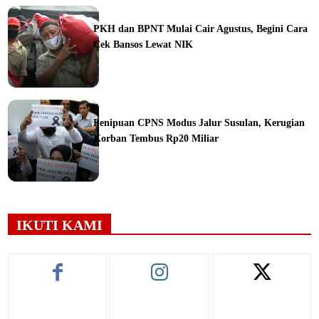
ine
PKH dan BPNT Mulai Cair Agustus, Begini Cara
Cek Bansos Lewat NIK
ine
Penipuan CPNS Modus Jalur Susulan, Kerugian
Korban Tembus Rp20 Miliar
ine
IKUTI KAMI