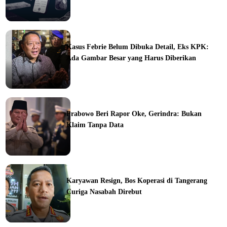
ine
Kasus Febrie Belum Dibuka Detail, Eks KPK:
Ada Gambar Besar yang Harus Diberikan
ine
Prabowo Beri Rapor Oke, Gerindra: Bukan
Klaim Tanpa Data
ine
Karyawan Resign, Bos Koperasi di Tangerang
Curiga Nasabah Direbut