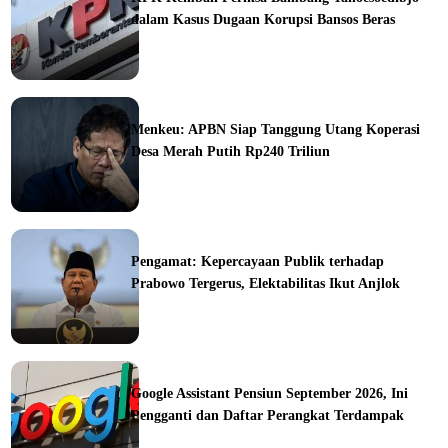
dalam Kasus Dugaan Korupsi Bansos Beras
ine
Menkeu: APBN Siap Tanggung Utang Koperasi
Desa Merah Putih Rp240 Triliun
ine
Pengamat: Kepercayaan Publik terhadap
Prabowo Tergerus, Elektabilitas Ikut Anjlok
ine
Google Assistant Pensiun September 2026, Ini
Pengganti dan Daftar Perangkat Terdampak