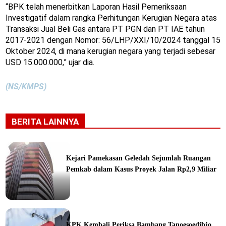
“BPK telah menerbitkan Laporan Hasil Pemeriksaan
Investigatif dalam rangka Perhitungan Kerugian Negara atas
Transaksi Jual Beli Gas antara PT PGN dan PT IAE tahun
2017-2021 dengan Nomor: 56/LHP/XXI/10/2024 tanggal 15
Oktober 2024, di mana kerugian negara yang terjadi sebesar
USD 15.000.000,” ujar dia.
(NS/KMPS)
BERITA LAINNYA
Kejari Pamekasan Geledah Sejumlah Ruangan
Pemkab dalam Kasus Proyek Jalan Rp2,9 Miliar
ine
KPK Kembali Periksa Bambang Tanoesoedibjo