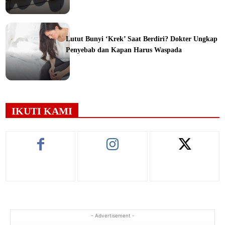
ine
Lutut Bunyi ‘Krek’ Saat Berdiri? Dokter Ungkap
Penyebab dan Kapan Harus Waspada
ine
IKUTI KAMI
- Advertisement -