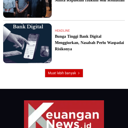
Minta Kepastian Hukum soal Kematian
HEADLINE
Bunga Tinggi Bank Digital
Menggiurkan, Nasabah Perlu Waspadai
Risikonya
Muat lebih banyak