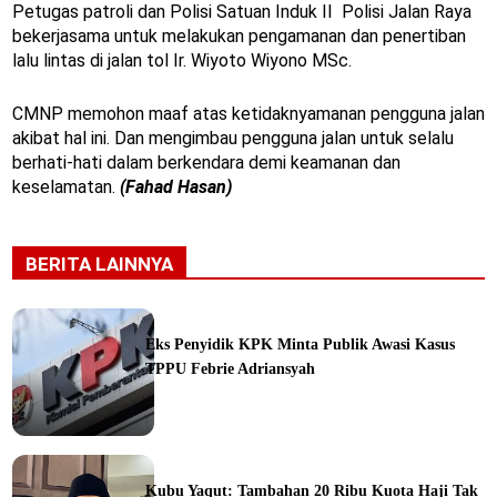
Petugas patroli dan Polisi Satuan Induk II Polisi Jalan Raya
bekerjasama untuk melakukan pengamanan dan penertiban
lalu lintas di jalan tol Ir. Wiyoto Wiyono MSc.
CMNP memohon maaf atas ketidaknyamanan pengguna jalan
akibat hal ini. Dan mengimbau pengguna jalan untuk selalu
berhati-hati dalam berkendara demi keamanan dan
keselamatan.
(Fahad Hasan)
BERITA LAINNYA
Eks Penyidik KPK Minta Publik Awasi Kasus
TPPU Febrie Adriansyah
ine
Kubu Yaqut: Tambahan 20 Ribu Kuota Haji Tak