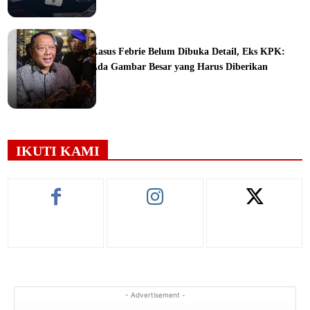
ine
Kasus Febrie Belum Dibuka Detail, Eks KPK:
Ada Gambar Besar yang Harus Diberikan
ine
IKUTI KAMI
- Advertisement -