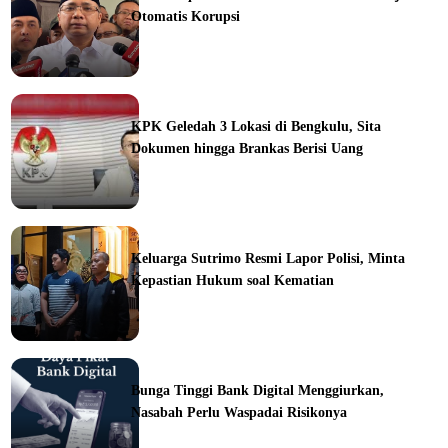
Otomatis Korupsi
ine
KPK Geledah 3 Lokasi di Bengkulu, Sita
Dokumen hingga Brankas Berisi Uang
ine
Keluarga Sutrimo Resmi Lapor Polisi, Minta
Kepastian Hukum soal Kematian
ine
Bunga Tinggi Bank Digital Menggiurkan,
Nasabah Perlu Waspadai Risikonya