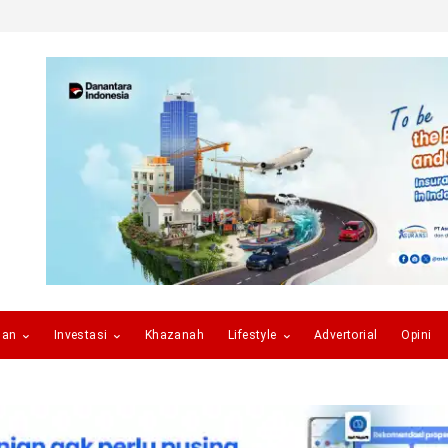
gan
Investasi
Khazanah
Lifestyle
Advertorial
Opini