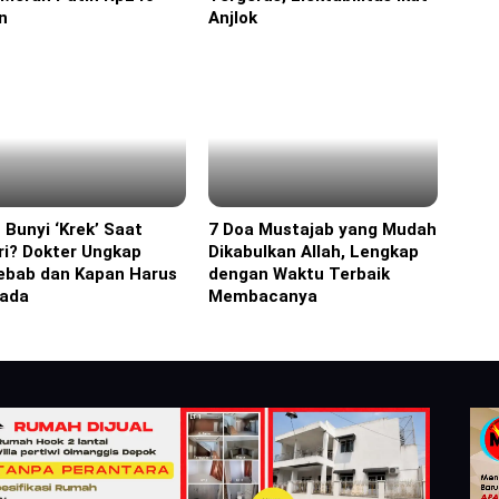
un
Anjlok
 Bunyi ‘Krek’ Saat
7 Doa Mustajab yang Mudah
ine
Headline
ri? Dokter Ungkap
Dikabulkan Allah, Lengkap
ebab dan Kapan Harus
dengan Waktu Terbaik
ada
Membacanya