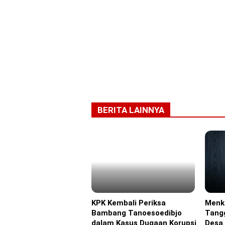
BERITA LAINNYA
KPK Kembali Periksa
Menk
Headline
Headl
Bambang Tanoesoedibjo
Tang
dalam Kasus Dugaan Korupsi
Desa