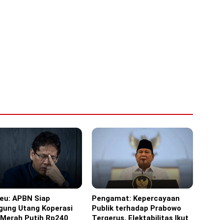
eu: APBN Siap
Pengamat: Kepercayaan
ine
Headline
gung Utang Koperasi
Publik terhadap Prabowo
 Merah Putih Rp240
Tergerus, Elektabilitas Ikut