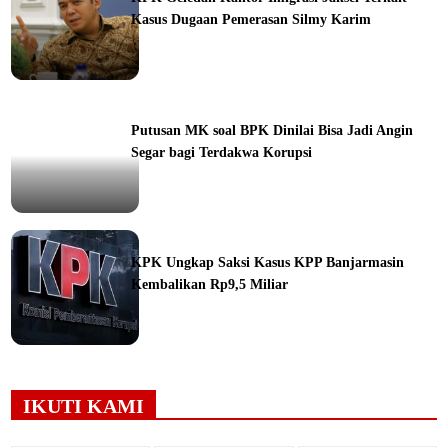
Kasus Dugaan Pemerasan Silmy Karim
ine
Putusan MK soal BPK Dinilai Bisa Jadi Angin
Segar bagi Terdakwa Korupsi
ine
KPK Ungkap Saksi Kasus KPP Banjarmasin
Kembalikan Rp9,5 Miliar
ine
IKUTI KAMI