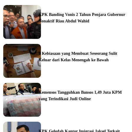
KPK Banding Vonis 2 Tahun Penjara Gubernur
Nonaktif Riau Abdul Wahid
ine
8 Kebiasaan yang Membuat Seseorang Sulit
Keluar dari Kelas Menengah ke Bawah
ine
Kemensos Tangguhkan Bansos 1,49 Juta KPM
yang Terindikasi Judi Online
ine
KPK Geledah Kantor Imigrasi Jaksel Terkait