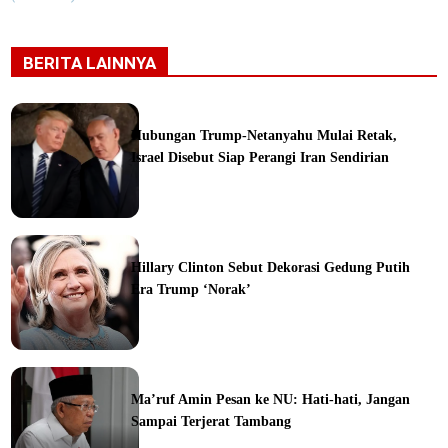
BERITA LAINNYA
Hubungan Trump-Netanyahu Mulai Retak,
Israel Disebut Siap Perangi Iran Sendirian
ine
Hillary Clinton Sebut Dekorasi Gedung Putih
Era Trump ‘Norak’
Ma’ruf Amin Pesan ke NU: Hati-hati, Jangan
Sampai Terjerat Tambang