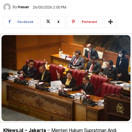
By
Hasan
26/05/2026 2:00 PM
Facebook
X
Pinterest
KNews.id – Jakarta
– Menteri Hukum Supratman Andi