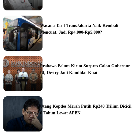
ine
Wacana Tarif TransJakarta Naik Kembali
Mencuat, Jadi Rp4.000-Rp5.000?
ine
Prabowo Belum Kirim Surpres Calon Gubernur
BI, Destry Jadi Kandidat Kuat
ine
Utang Kopdes Merah Putih Rp240 Triliun Dicicil
6 Tahun Lewat APBN
ine