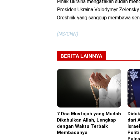
Pihak Ukraina mengatakan sudah menc
Presiden Ukraina Volodymyr Zelensky
Oreshnik yang sanggup membawa senja
(NS/CNN)
BERITA LAINNYA
7 Doa Mustajab yang Mudah
Diduk
Headline
Eropa
Dikabulkan Allah, Lengkap
dari 
dengan Waktu Terbaik
Israe
Membacanya
Polit
Pales