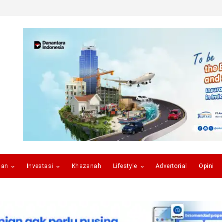
gan
Investasi
Khazanah
Lifestyle
Advertorial
Opini