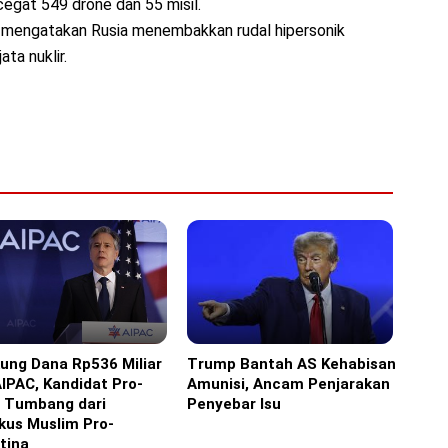
egat 549 drone dan 55 misil.
 mengatakan Rusia menembakkan rudal hipersonik
ta nuklir.
ung Dana Rp536 Miliar
Trump Bantah AS Kehabisan
Amerika
AIPAC, Kandidat Pro-
Amunisi, Ancam Penjarakan
l Tumbang dari
Penyebar Isu
ikus Muslim Pro-
tina