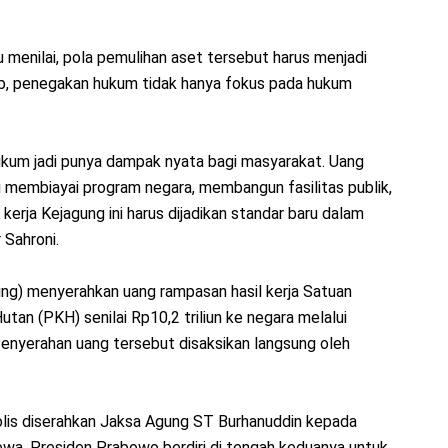
tu menilai, pola pemulihan aset tersebut harus menjadi
b, penegakan hukum tidak hanya fokus pada hukum
hukum jadi punya dampak nyata bagi masyarakat. Uang
li membiayai program negara, membangun fasilitas publik,
kerja Kejagung ini harus dijadikan standar baru dalam
 Sahroni.
ng) menyerahkan uang rampasan hasil kerja Satuan
an (PKH) senilai Rp10,2 triliun ke negara melalui
nyerahan uang tersebut disaksikan langsung oleh
lis diserahkan Jaksa Agung ST Burhanuddin kepada
wa. Presiden Prabowo berdiri di tengah keduanya untuk