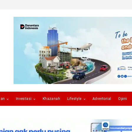
gan
Investasi
Khazanah
Lifestyle
Advertorial
Opini