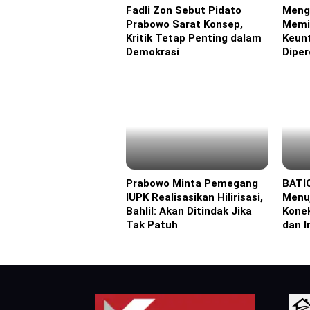
Fadli Zon Sebut Pidato
Meng
Headline
Headl
Prabowo Sarat Konsep,
Memil
Kritik Tetap Penting dalam
Keun
Demokrasi
Diper
Prabowo Minta Pemegang
BATI
Headline
Advert
IUPK Realisasikan Hilirisasi,
Menu
Bahlil: Akan Ditindak Jika
Konek
Tak Patuh
dan I