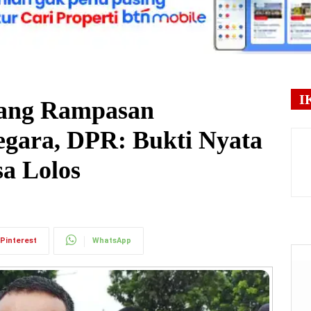
I
Uang Rampasan
egara, DPR: Bukti Nyata
a Lolos
Pinterest
WhatsApp