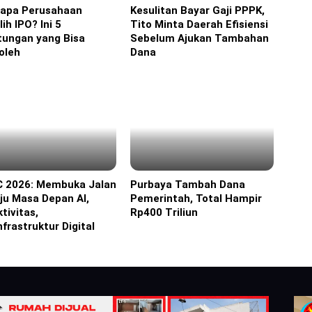
apa Perusahaan
Kesulitan Bayar Gaji PPPK,
ine
Headline
ih IPO? Ini 5
Tito Minta Daerah Efisiensi
tungan yang Bisa
Sebelum Ajukan Tambahan
oleh
Dana
C 2026: Membuka Jalan
Purbaya Tambah Dana
orial
Headline
ju Masa Depan AI,
Pemerintah, Total Hampir
tivitas,
Rp400 Triliun
nfrastruktur Digital