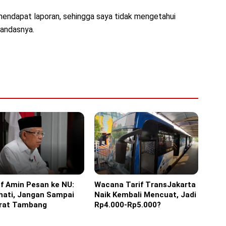
 mendapat laporan, sehingga saya tidak mengetahui
 tandasnya.
f Amin Pesan ke NU:
Wacana Tarif TransJakarta
ine
Headline
hati, Jangan Sampai
Naik Kembali Mencuat, Jadi
erat Tambang
Rp4.000-Rp5.000?