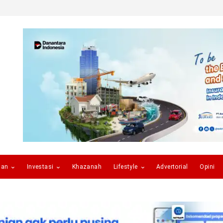
gan
Investasi
Khazanah
Lifestyle
Advertorial
Opini