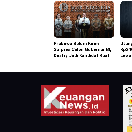
Prabowo Belum Kirim
Utan
Headline
Headl
Surpres Calon Gubernur BI,
Rp240
Destry Jadi Kandidat Kuat
Lewa