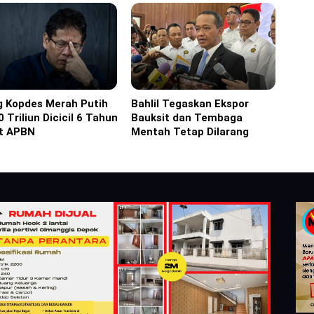
g Kopdes Merah Putih
Bahlil Tegaskan Ekspor
ine
Headline
 Triliun Dicicil 6 Tahun
Bauksit dan Tembaga
t APBN
Mentah Tetap Dilarang