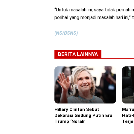
“Untuk masalah ini, saya tidak pernah
perihal yang menjadi masalah hari ini,”
(NS/BSNS)
BERITA LAINNYA
Hillary Clinton Sebut
Ma’ru
Eropa
Headl
Dekorasi Gedung Putih Era
Hati-
Trump ‘Norak’
Terj