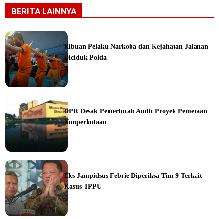
BERITA LAINNYA
Ribuan Pelaku Narkoba dan Kejahatan Jalanan
Diciduk Polda
ine
DPR Desak Pemerintah Audit Proyek Pemetaan
Nonperkotaan
ine
Eks Jampidsus Febrie Diperiksa Tim 9 Terkait
Kasus TPPU