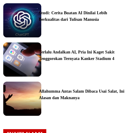
ine
Studi: Cerita Buatan AI Dinilai Lebih
Berkualitas dari Tulisan Manusia
ine
Terlalu Andalkan AI, Pria Ini Kaget Sakit
Tenggorokan Ternyata Kanker Stadium 4
ine
Allahumma Antas Salam Dibaca Usai Salat, Ini
Alasan dan Maknanya
ine