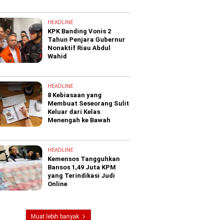
HEADLINE
KPK Banding Vonis 2
Tahun Penjara Gubernur
Nonaktif Riau Abdul
Wahid
HEADLINE
8 Kebiasaan yang
Membuat Seseorang Sulit
Keluar dari Kelas
Menengah ke Bawah
HEADLINE
Kemensos Tangguhkan
Bansos 1,49 Juta KPM
yang Terindikasi Judi
Online
Muat lebih banyak