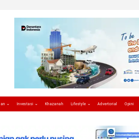
gan
Investasi
Khazanah
Lifestyle
Advertorial
Opini