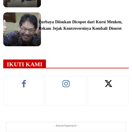
ine
Purbaya Diisukan Dicopot dari Kursi Menkeu,
Rekam Jejak Kontroversinya Kembali Disorot
ine
IKUTI KAMI
- Advertisement -