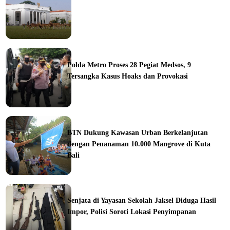
ine
Polda Metro Proses 28 Pegiat Medsos, 9
Tersangka Kasus Hoaks dan Provokasi
ine
BTN Dukung Kawasan Urban Berkelanjutan
dengan Penanaman 10.000 Mangrove di Kuta
Bali
orial
Senjata di Yayasan Sekolah Jaksel Diduga Hasil
Impor, Polisi Soroti Lokasi Penyimpanan