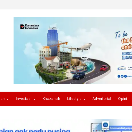
gan
Investasi
Khazanah
Lifestyle
Advertorial
Opini