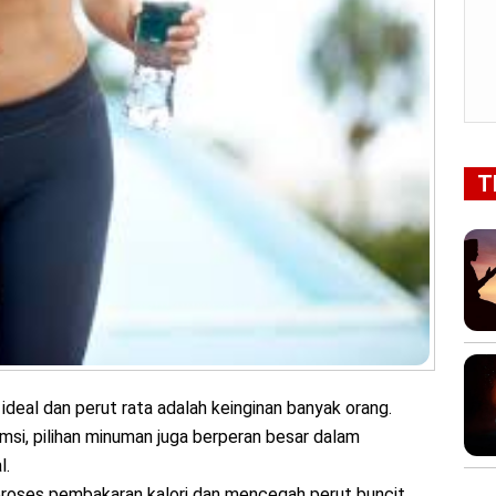
T
ideal dan perut rata adalah keinginan banyak orang.
umsi, pilihan minuman juga berperan besar dalam
l.
oses pembakaran kalori dan mencegah perut buncit.