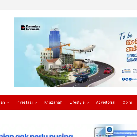
gan
Investasi
Khazanah
Lifestyle
Advertorial
Opini