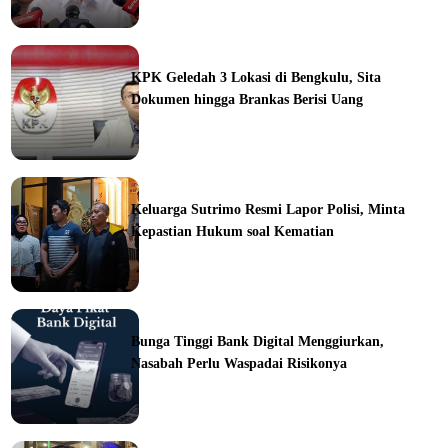
ine
KPK Geledah 3 Lokasi di Bengkulu, Sita
Dokumen hingga Brankas Berisi Uang
ine
Keluarga Sutrimo Resmi Lapor Polisi, Minta
Kepastian Hukum soal Kematian
ine
Bunga Tinggi Bank Digital Menggiurkan,
Nasabah Perlu Waspadai Risikonya
ine