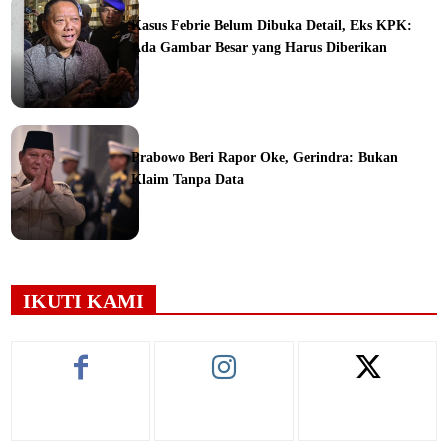
Kasus Febrie Belum Dibuka Detail, Eks KPK:
Ada Gambar Besar yang Harus Diberikan
ine
Prabowo Beri Rapor Oke, Gerindra: Bukan
Klaim Tanpa Data
ine
IKUTI KAMI