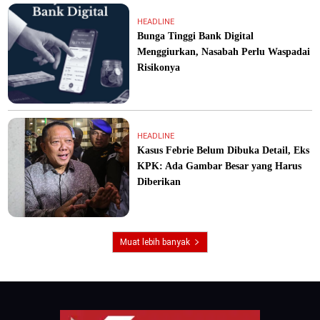
HEADLINE
Bunga Tinggi Bank Digital
Menggiurkan, Nasabah Perlu Waspadai
Risikonya
HEADLINE
Kasus Febrie Belum Dibuka Detail, Eks
KPK: Ada Gambar Besar yang Harus
Diberikan
Muat lebih banyak