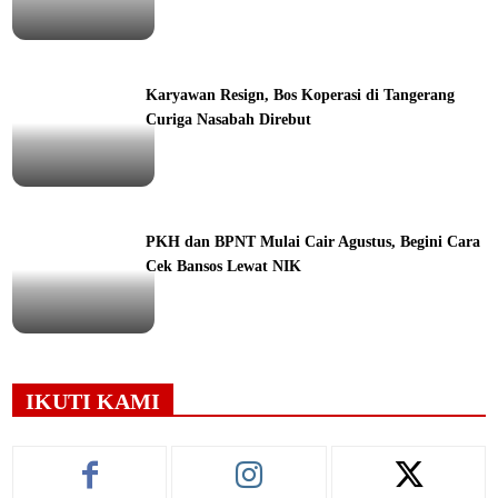
ine
Karyawan Resign, Bos Koperasi di Tangerang
Curiga Nasabah Direbut
ine
PKH dan BPNT Mulai Cair Agustus, Begini Cara
Cek Bansos Lewat NIK
ine
IKUTI KAMI